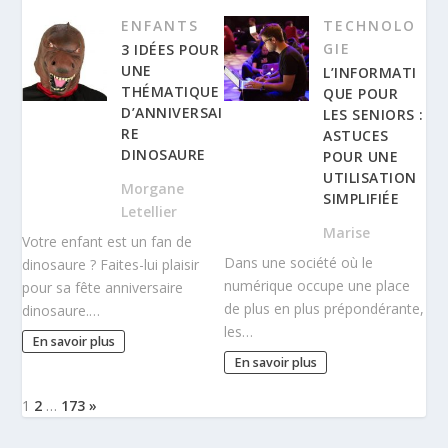
ENFANTS
TECHNOLO
GIE
3 IDÉES POUR
UNE
L’INFORMATI
THÉMATIQUE
QUE POUR
D’ANNIVERSAI
LES SENIORS :
RE
ASTUCES
DINOSAURE
POUR UNE
UTILISATION
Morgane
SIMPLIFIÉE
Letellier
Marise
Votre enfant est un fan de
Dans une société où le
dinosaure ? Faites-lui plaisir
numérique occupe une place
pour sa fête anniversaire
de plus en plus prépondérante,
dinosaure.…
les…
En savoir plus
En savoir plus
1
2
…
173
»