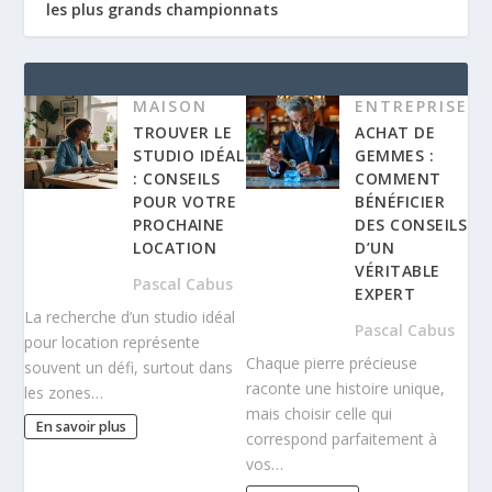
les plus grands championnats
MAISON
ENTREPRISE
TROUVER LE
ACHAT DE
STUDIO IDÉAL
GEMMES :
: CONSEILS
COMMENT
POUR VOTRE
BÉNÉFICIER
PROCHAINE
DES CONSEILS
LOCATION
D’UN
VÉRITABLE
Pascal Cabus
EXPERT
La recherche d’un studio idéal
Pascal Cabus
pour location représente
Chaque pierre précieuse
souvent un défi, surtout dans
raconte une histoire unique,
les zones…
mais choisir celle qui
En savoir plus
correspond parfaitement à
vos…