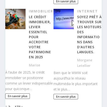
En savoir plus
IMMOBILIER
INTERNET
LE CRÉDIT
SOYEZ PRÊT À
IMMOBILIER,
TROUVER SUR
LEVIER
LES MOTEURS
ESSENTIEL
DES
POUR
INFORMATIO
ACCROITRE
NS DANS
VOTRE
D’AUTRES
PATRIMOINE
LANGUES.
EN 2025
Morgane
Marise
Letellier
À l’aube de 2025, le crédit
Bien que le WWW soit
immobilier se positionne
aujourd’hui le réseau
comme un levier indispensable
multimédia le plus important
pour quiconque…
et le plus…
En savoir plus
En savoir plus
1
2
…
173
»