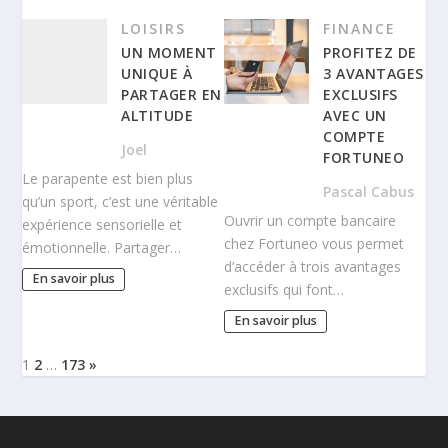
LOISIRS
FINANCE
UN MOMENT
PROFITEZ DE
UNIQUE À
3 AVANTAGES
PARTAGER EN
EXCLUSIFS
ALTITUDE
AVEC UN
COMPTE
Joel
FORTUNEO
Le parapente est bien plus
Pascal Cabus
qu’un sport, c’est une véritable
Ouvrir un compte bancaire
expérience sensorielle et
chez Fortuneo vous permet
émotionnelle. Partager…
d’accéder à trois avantages
En savoir plus
exclusifs qui font…
En savoir plus
1
2
…
173
»