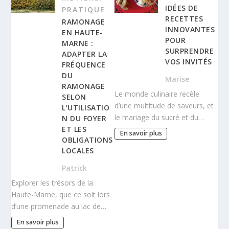
IDÉES DE
PRATIQUE
RECETTES
RAMONAGE
INNOVANTES
EN HAUTE-
POUR
MARNE :
SURPRENDRE
ADAPTER LA
VOS INVITÉS
FRÉQUENCE
DU
Marise
RAMONAGE
Le monde culinaire recèle
SELON
d’une multitude de saveurs, et
L’UTILISATIO
le mariage du sucré et du…
N DU FOYER
ET LES
En savoir plus
OBLIGATIONS
LOCALES
Patrick
Explorer les trésors de la
Haute-Marne, que ce soit lors
d’une promenade au lac de…
En savoir plus