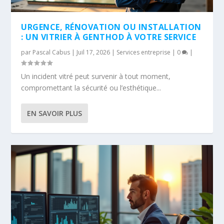
URGENCE, RÉNOVATION OU INSTALLATION
: UN VITRIER À GENTHOD À VOTRE SERVICE
par
Pascal Cabus
|
Juil 17, 2026
|
Services entreprise
|
0
|
Un incident vitré peut survenir à tout moment,
compromettant la sécurité ou l’esthétique...
EN SAVOIR PLUS