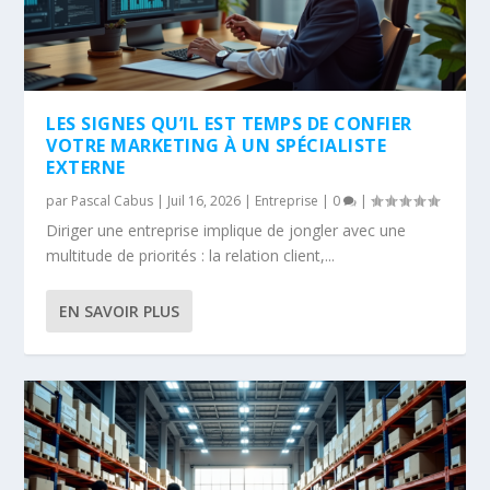
LES SIGNES QU’IL EST TEMPS DE CONFIER
VOTRE MARKETING À UN SPÉCIALISTE
EXTERNE
par
Pascal Cabus
|
Juil 16, 2026
|
Entreprise
|
0
|
Diriger une entreprise implique de jongler avec une
multitude de priorités : la relation client,...
EN SAVOIR PLUS