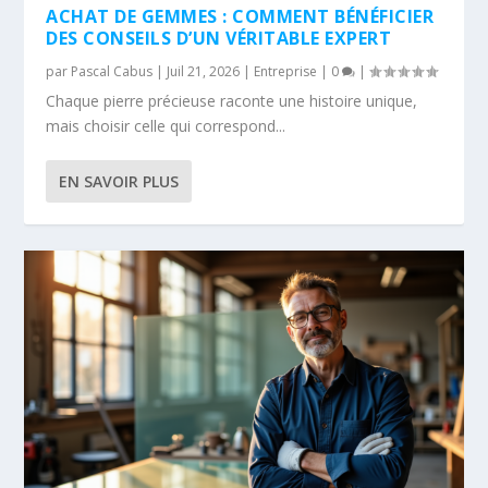
ACHAT DE GEMMES : COMMENT BÉNÉFICIER
DES CONSEILS D’UN VÉRITABLE EXPERT
par
Pascal Cabus
|
Juil 21, 2026
|
Entreprise
|
0
|
Chaque pierre précieuse raconte une histoire unique,
mais choisir celle qui correspond...
EN SAVOIR PLUS