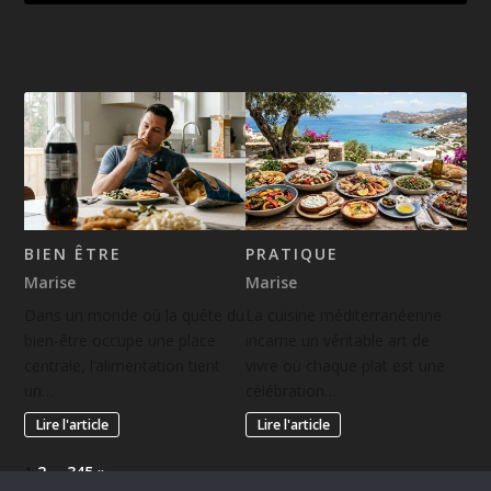
BIEN ÊTRE
PRATIQUE
Marise
Marise
Dans un monde où la quête du
La cuisine méditerranéenne
bien-être occupe une place
incarne un véritable art de
centrale, l’alimentation tient
vivre où chaque plat est une
un…
célébration…
Lire l'article
Lire l'article
1
2
…
345
»