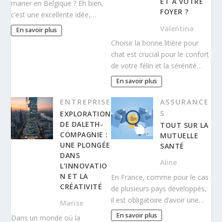
ET À VOTRE
marier en Belgique ? Eh bien,
FOYER ?
c’est une excellente idée,…
Valentina
En savoir plus
Choisir la bonne litière pour
chat est crucial pour le confort
de votre félin et la sérénité…
En savoir plus
ENTREPRISE
ASSURANCE
S
EXPLORATION
DE DALETH-
TOUT SUR LA
COMPAGNIE :
MUTUELLE
UNE PLONGÉE
SANTÉ
DANS
Aline
L’INNOVATIO
N ET LA
En France, comme pour le cas
CRÉATIVITÉ
de plusieurs pays développés,
il est obligatoire d’avoir une…
Marise
En savoir plus
Dans un monde où la