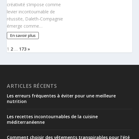
créativité s’impose comme
levier incontournable de
réussite, Daleth-Compagnie
émerge comme…
En savoir plus
1
2
…
173
»
ARTICLES RÉCENTS
Les erreurs fréquentes à éviter pour une meilleure
nutrition
Les recettes incontournables de la cuisine
méditerranéenne
Comment choisir des vêtements transpirables pour l’été