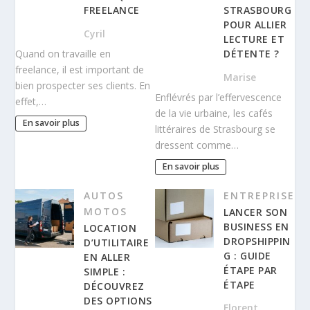
FREELANCE
STRASBOURG
POUR ALLIER
Cyril
LECTURE ET
DÉTENTE ?
Quand on travaille en
freelance, il est important de
Marise
bien prospecter ses clients. En
Enflévrés par l’effervescence
effet,…
de la vie urbaine, les cafés
En savoir plus
littéraires de Strasbourg se
dressent comme…
En savoir plus
AUTOS
ENTREPRISE
MOTOS
LANCER SON
BUSINESS EN
LOCATION
DROPSHIPPIN
D’UTILITAIRE
G : GUIDE
EN ALLER
ÉTAPE PAR
SIMPLE :
ÉTAPE
DÉCOUVREZ
DES OPTIONS
Florent