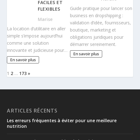
FACILES ET
Guide pratique pour lancer son
FLEXIBLES
business en dropshipping :
Marise
validation d’idée, fournisseurs,
La location d’utilitaire en aller
boutique, marketing et
simple s’impose aujourd’hui
obligations juridiques pour
comme une solution
démarrer sereinement.
innovante et judicieuse pour…
En savoir plus
En savoir plus
1
2
…
173
»
ARTICLES RÉCENTS
Les erreurs fréquentes à éviter pour une meilleure
nutrition