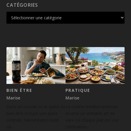
CATÉGORIES
BIEN ÊTRE
PRATIQUE
Marise
Marise
Dans un monde où la quête du
La cuisine méditerranéenne
bien-être occupe une place
incarne un véritable art de
centrale, l’alimentation tient
vivre où chaque plat est une
un…
célébration…