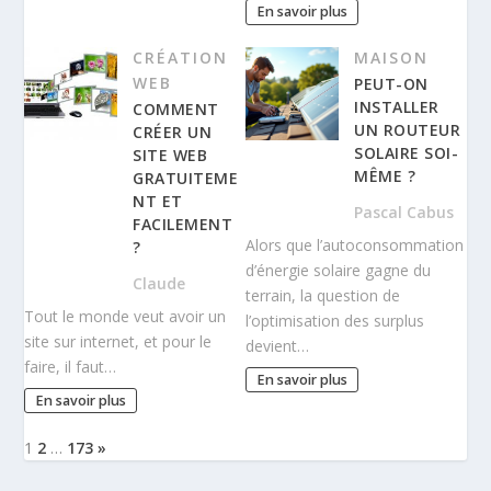
En savoir plus
CRÉATION
MAISON
WEB
PEUT-ON
INSTALLER
COMMENT
UN ROUTEUR
CRÉER UN
SOLAIRE SOI-
SITE WEB
MÊME ?
GRATUITEME
NT ET
Pascal Cabus
FACILEMENT
Alors que l’autoconsommation
?
d’énergie solaire gagne du
Claude
terrain, la question de
Tout le monde veut avoir un
l’optimisation des surplus
site sur internet, et pour le
devient…
faire, il faut…
En savoir plus
En savoir plus
1
2
…
173
»